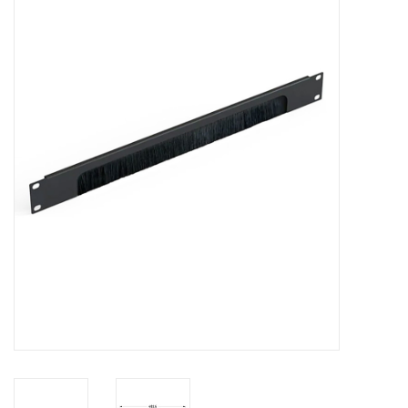
Serverkasten
Contactdozen
Verlichting
Kooimoeren
Rackprofielen
19 inch overig
Laden