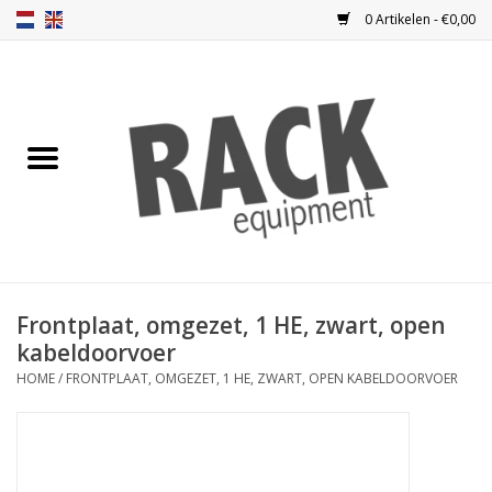
0 Artikelen - €0,00
Home
Blindplaten
Ventilatie
Frontplaten
Frontplaat, omgezet, 1 HE, zwart, open
kabeldoorvoer
Frontdeuren
HOME
/
FRONTPLAAT, OMGEZET, 1 HE, ZWART, OPEN KABELDOORVOER
Inbouwkasten
Opbergen