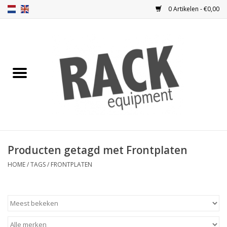
0 Artikelen - €0,00
Home
Blindplaten
Ventilatie
Frontplaten
Producten getagd met Frontplaten
Frontdeuren
HOME
/
TAGS
/
FRONTPLATEN
Inbouwkasten
Opbergen