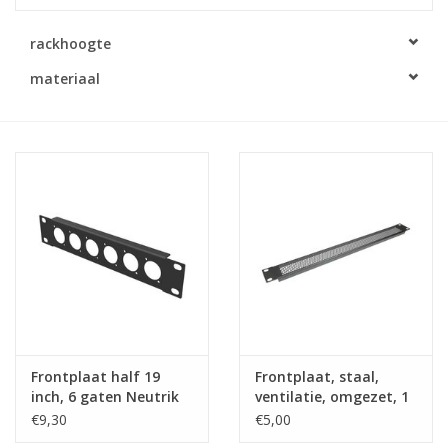
Serverkasten
rackhoogte
materiaal
Contactdozen
Verlichting
Kooimoeren
Rackprofielen
19 inch overig
Frontplaat half 19
Frontplaat, staal,
Laden
inch, 6 gaten Neutrik
ventilatie, omgezet, 1
"D", 1 HE, staal
HE
€9,30
€5,00