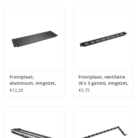
Frontplaat,
Frontplaat, ventilatie
aluminium, omgezet,
(8 x 3 gaten), omgezet,
3 HE
1 HE
€12,20
€3,75