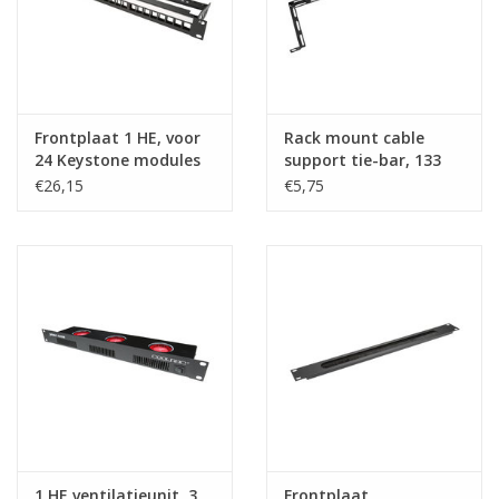
Frontplaat 1 HE, voor
Rack mount cable
24 Keystone modules
support tie-bar, 133
mm
€26,15
€5,75
1 HE ventilatieunit, 3
Frontplaat,