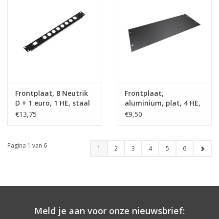
Frontplaat, 8 Neutrik
Frontplaat,
D + 1 euro, 1 HE, staal
aluminium, plat, 4 HE,
zwart
€13,75
€9,50
Pagina 1 van 6
1
2
3
4
5
6
Meld je aan voor onze nieuwsbrief: