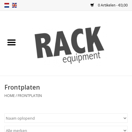
0 Artikelen - €0,00
Home
Blindplaten
Ventilatie
Frontplaten
Frontplaten
Frontdeuren
HOME
/
FRONTPLATEN
Inbouwkasten
Opbergen