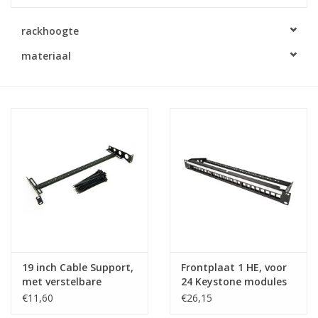
Serverkasten
rackhoogte
materiaal
Contactdozen
Verlichting
Kooimoeren
Rackprofielen
19 inch overig
19 inch Cable Support,
Frontplaat 1 HE, voor
Laden
met verstelbare
24 Keystone modules
montage beugel. Met
€11,60
€26,15
100 kabelbinders.