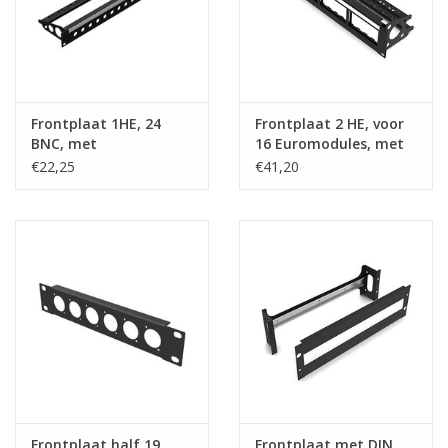
Frontplaat 1HE, 24
Frontplaat 2 HE, voor
BNC, met
16 Euromodules, met
kabelsupport
ID strip en
€22,25
€41,20
kabelsupport
Frontplaat half 19
Frontplaat met DIN