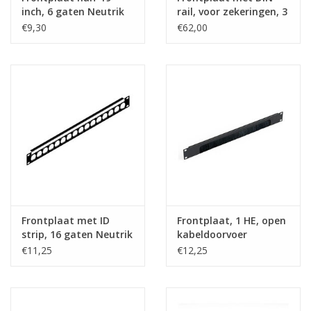
inch, 6 gaten Neutrik
rail, voor zekeringen, 3
"D", 1 HE, staal
HE
€9,30
€62,00
Frontplaat met ID
Frontplaat, 1 HE, open
strip, 16 gaten Neutrik
kabeldoorvoer
"D", 1 HE, staal
€11,25
€12,25