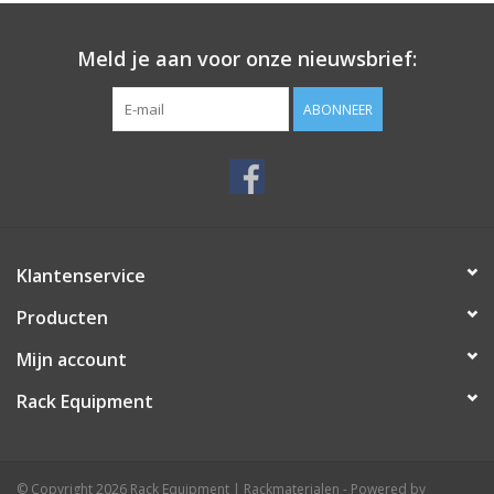
een eenvoudig verwisselbaar label. Deze omgezette frontplaat
is gemaakt van 1,2mm zwart gepoedercoat staal.
Meld je aan voor onze nieuwsbrief:
ABONNEER
Specificaties
Dikte: 1.2 millimeter
Materiaal: staal
Afmeting: 1 HE
Gewicht: 790 gram
Kleur: zwart gepoedercoat
Klantenservice
Fabrikant: Penn Elcom
Producten
Mijn account
Rack Equipment
© Copyright 2026 Rack Equipment | Rackmaterialen - Powered by