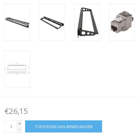
€26,15
+
TOEVOEGEN AAN WINKELWAGEN
-