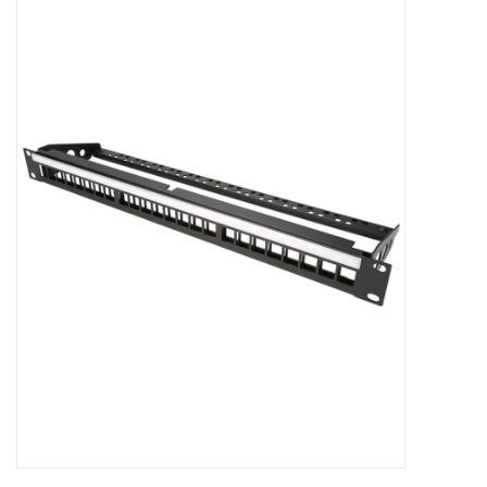
Serverkasten
Contactdozen
Verlichting
Kooimoeren
Rackprofielen
19 inch overig
Laden