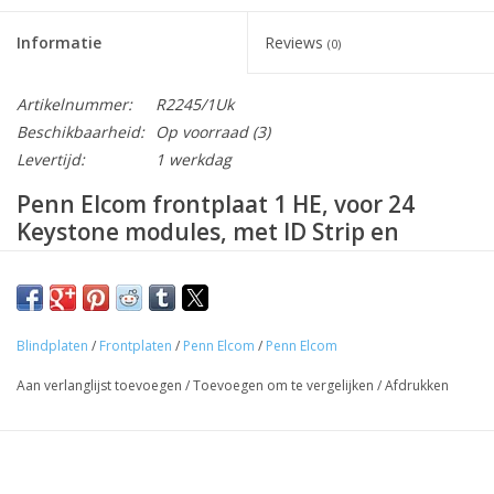
Informatie
Reviews
(0)
Artikelnummer:
R2245/1Uk
Beschikbaarheid:
Op voorraad
(3)
Levertijd:
1 werkdag
Penn Elcom frontplaat 1 HE, voor 24
Keystone modules, met ID Strip en
kabelsupport
Omschrijving
Blindplaten
/
Frontplaten
/
Penn Elcom
/
Penn Elcom
Frontplaat voor het monteren van 24 Keystone modules, deze
Aan verlanglijst toevoegen
/
Toevoegen om te vergelijken
/
Afdrukken
modules zijn meestal voor gebruik met CAT chassisdelen. Aan
de achterzijde bevindt zich de kabelsupport waar de bekabeling
eenvoudig op vast gezet kan worden met tie rips. Boven de
gestanste gaten voor de Keystone modules zit een ID strip met