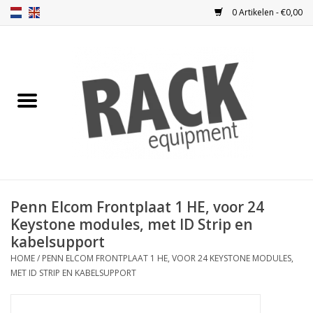
0 Artikelen - €0,00
Home
Blindplaten
Ventilatie
Frontplaten
Penn Elcom Frontplaat 1 HE, voor 24
Keystone modules, met ID Strip en
Frontdeuren
kabelsupport
HOME
/
PENN ELCOM FRONTPLAAT 1 HE, VOOR 24 KEYSTONE MODULES,
Inbouwkasten
MET ID STRIP EN KABELSUPPORT
Opbergen