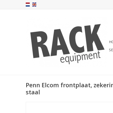
H
S
Penn Elcom frontplaat, zekerin
staal