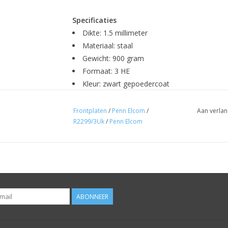
Specificaties
Dikte: 1.5 millimeter
Materiaal: staal
Gewicht: 900 gram
Formaat: 3 HE
Kleur: zwart gepoedercoat
Fabrikant: Penn Elcom
Frontplaten
/
Penn Elcom
/
Aan verlan
R2299/3Uk
/
Penn Elcom
ABONNEER