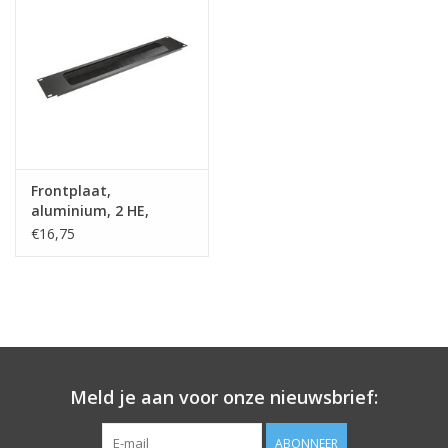
Frontplaat,
aluminium, 2 HE,
kabeldoorvoer
€16,75
Meld je aan voor onze nieuwsbrief:
ABONNEER