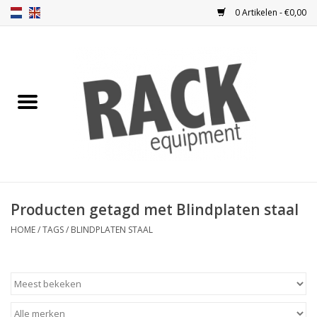
0 Artikelen - €0,00
Home
Blindplaten
Ventilatie
Frontplaten
Producten getagd met Blindplaten staal
Frontdeuren
HOME
/
TAGS
/
BLINDPLATEN STAAL
Inbouwkasten
Opbergen