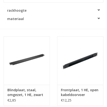
Serverkasten
rackhoogte
materiaal
Contactdozen
Verlichting
Kooimoeren
Rackprofielen
19 inch overig
Blindplaat, staal,
Frontplaat, 1 HE, open
Laden
omgezet, 1 HE, zwart
kabeldoorvoer
€2,85
€12,25