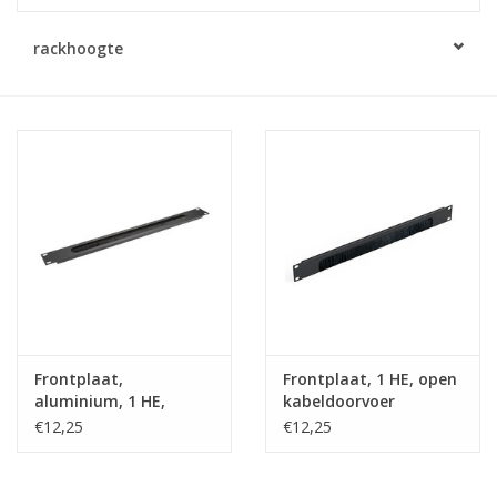
Serverkasten
rackhoogte
Contactdozen
Verlichting
Kooimoeren
Rackprofielen
19 inch overig
Frontplaat,
Frontplaat, 1 HE, open
aluminium, 1 HE,
kabeldoorvoer
Laden
kabeldoorvoer
€12,25
€12,25