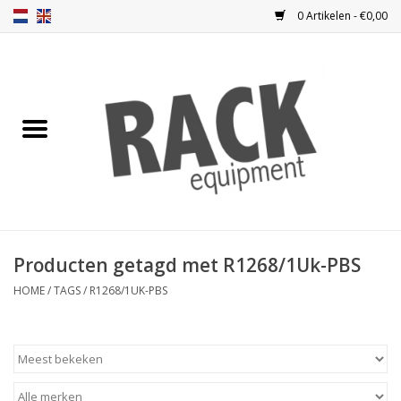
0 Artikelen - €0,00
Home
Blindplaten
Ventilatie
Frontplaten
Producten getagd met R1268/1Uk-PBS
Frontdeuren
HOME
/
TAGS
/
R1268/1UK-PBS
Inbouwkasten
Opbergen