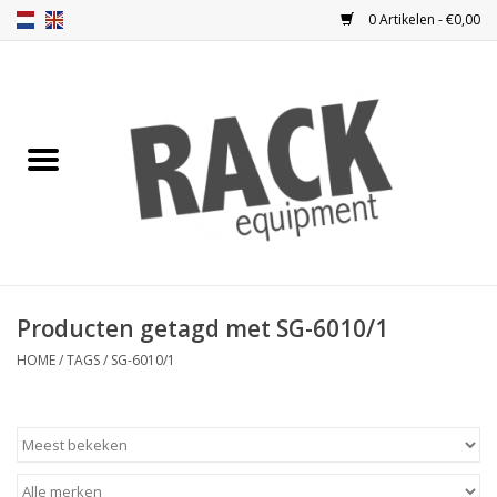
0 Artikelen - €0,00
Home
Blindplaten
Ventilatie
Frontplaten
Producten getagd met SG-6010/1
Frontdeuren
HOME
/
TAGS
/
SG-6010/1
Inbouwkasten
Opbergen