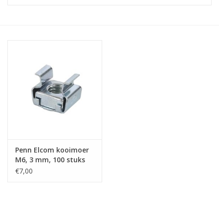
Serverkasten
Contactdozen
Verlichting
Kooimoeren
Rackprofielen
Penn Elcom kooimoer
19 inch overig
M6, 3 mm, 100 stuks
€7,00
Laden