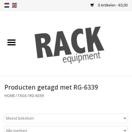
0 Artikelen - €0,00
Home
Blindplaten
Ventilatie
Frontplaten
Producten getagd met RG-6339
Frontdeuren
HOME
/
TAGS
/
RG-6339
Inbouwkasten
Opbergen