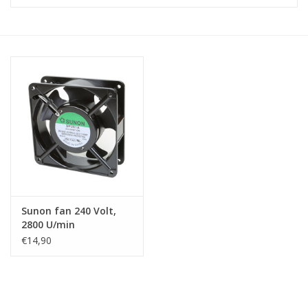
Serverkasten
Contactdozen
Verlichting
Kooimoeren
Rackprofielen
Sunon fan 240 Volt,
19 inch overig
2800 U/min
€14,90
Laden