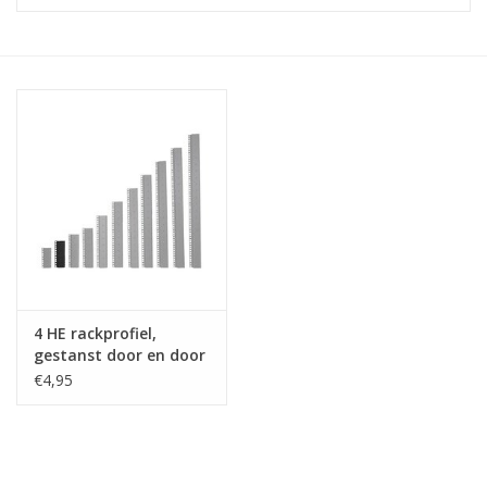
Serverkasten
Contactdozen
Verlichting
Kooimoeren
Rackprofielen
4 HE rackprofiel,
19 inch overig
gestanst door en door
€4,95
Laden