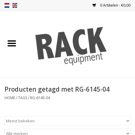
0 Artikelen - €0,00
Home
Blindplaten
Ventilatie
Frontplaten
Producten getagd met RG-6145-04
Frontdeuren
HOME
/
TAGS
/
RG-6145-04
Inbouwkasten
Opbergen