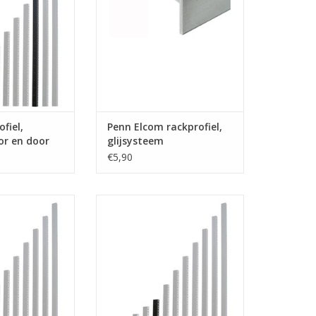
N WINKELWAGEN
TOEVOEGEN AAN WINKELWAGEN
fiel,
Penn Elcom rackprofiel,
or en door
glijsysteem
€5,90
enn Elcom 6 HE
RG-6135-07 Penn Elcom 7 HE
estanst door en
rackprofiel, gestanst door en
aal, enkel
door, staal, enkel
N WINKELWAGEN
TOEVOEGEN AAN WINKELWAGEN