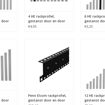
4 HE rackprofiel,
6 HE rackprof
n door
gestanst door en door
gestanst do
€4,95
€3,25
com 10 HE
RG-6145 Penn Elcom rackprofiel,
RG-6135-12 Pe
st door en
gestanst door en door, staal,
rackprofiel, g
ubbel
dubbel, kooimoer SG-6131/1
door, st
NKELWAGEN
TOEVOEGEN AAN WINKELWAGEN
TOEVOEGEN AA
,
Penn Elcom rackprofiel,
12 HE rackpro
n door
gestanst door en door
gestanst do