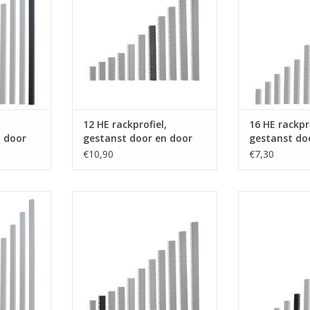
NKELWAGEN
TOEVOEGEN AAN WINKELWAGEN
TOEVOEGEN AA
,
12 HE rackprofiel,
16 HE rackpro
n door
gestanst door en door
gestanst do
€10,90
€7,30
lcom 8 HE
RG-6145-04 Penn Elcom 4 HE
RG-6135-06 P
st door en
rackprofiel, gestanst door en
rackprofiel, g
nkel
door, staal, dubbel
door, st
NKELWAGEN
TOEVOEGEN AAN WINKELWAGEN
TOEVOEGEN AA