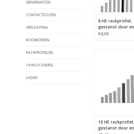
SERVERKASTEN
CONTACTDOZEN
8 HE rackprofiel,
gestanst door e
VERLICHTING
€4,00
KOOIMOEREN
RACKPROFIELEN
RG-6145-10 Penn El
rackprofiel, gestan
door, staal, d
19 INCH OVERIG
TOEVOEGEN AAN WI
LADEN
10 HE rackprofiel
gestanst door e