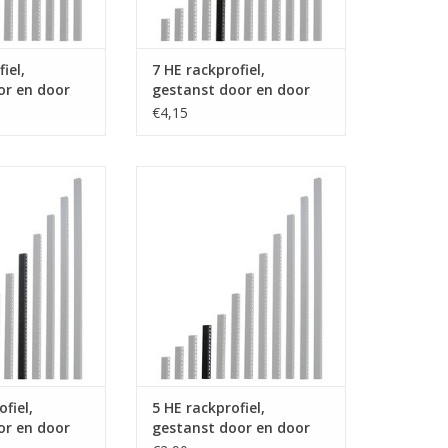
iel,
7 HE rackprofiel,
or en door
gestanst door en door
€4,15
nn Elcom 12 HE
RG-6135-05 Penn Elcom 5 HE
estanst door en
rackprofiel, gestanst door en
aal, enkel
door, staal, enkel
N WINKELWAGEN
TOEVOEGEN AAN WINKELWAGEN
fiel,
5 HE rackprofiel,
or en door
gestanst door en door