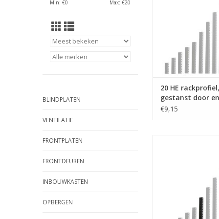
Min: €
0
Max: €
20
TOEVOEGEN AAN WI
20 HE rackprofiel
gestanst door e
BLINDPLATEN
€9,15
VENTILATIE
RG-6135-08 Penn E
FRONTPLATEN
rackprofiel, gestan
door, staal, e
FRONTDEUREN
TOEVOEGEN AAN WI
INBOUWKASTEN
OPBERGEN