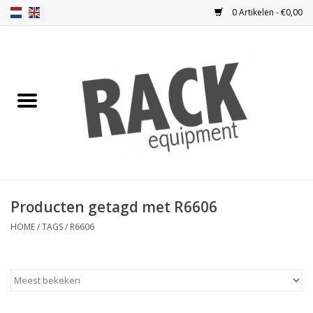
0 Artikelen - €0,00
Home
Blindplaten
Ventilatie
Frontplaten
Producten getagd met R6606
Frontdeuren
HOME
/
TAGS
/
R6606
Inbouwkasten
Opbergen