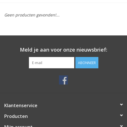
Serverkasten
Geen producten gevonden!...
Contactdozen
Verlichting
Meld je aan voor onze nieuwsbrief:
Kooimoeren
ABONNEER
Rackprofielen
19 inch overig
Klantenservice
Laden
Producten
Mijn account