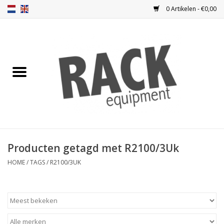
0 Artikelen - €0,00
Home
Blindplaten
Ventilatie
Frontplaten
Producten getagd met R2100/3Uk
Frontdeuren
HOME
/
TAGS
/
R2100/3UK
Inbouwkasten
Opbergen