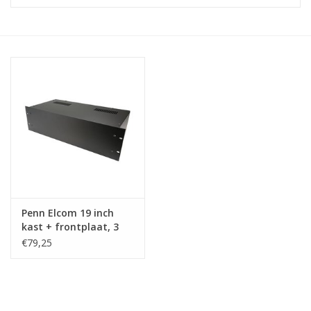
Serverkasten
Contactdozen
Verlichting
Kooimoeren
Rackprofielen
Penn Elcom 19 inch
19 inch overig
kast + frontplaat, 3
HE, 220 mm
€79,25
Laden