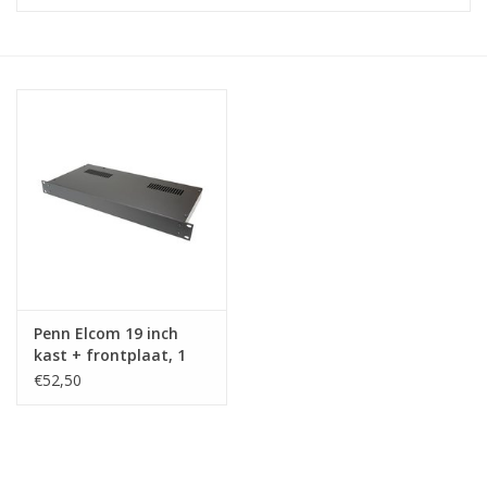
Serverkasten
Contactdozen
Verlichting
Kooimoeren
Rackprofielen
Penn Elcom 19 inch
19 inch overig
kast + frontplaat, 1
HE, 220 mm
€52,50
Laden