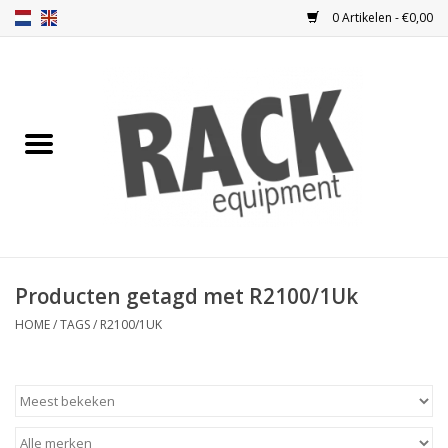
0 Artikelen - €0,00
Home
Blindplaten
Ventilatie
Frontplaten
Producten getagd met R2100/1Uk
Frontdeuren
HOME
/
TAGS
/
R2100/1UK
Inbouwkasten
Opbergen