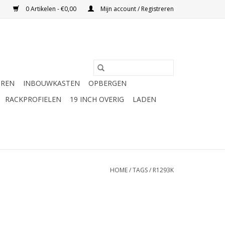
0 Artikelen - €0,00
Mijn account / Registreren
UREN
INBOUWKASTEN
OPBERGEN
RACKPROFIELEN
19 INCH OVERIG
LADEN
HOME
/
TAGS
/
R1293K