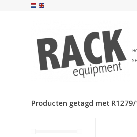
H
S
Producten getagd met R1279
R1279/1Uk Penn
frontplaat, ventilatie (
omgezet, 1 