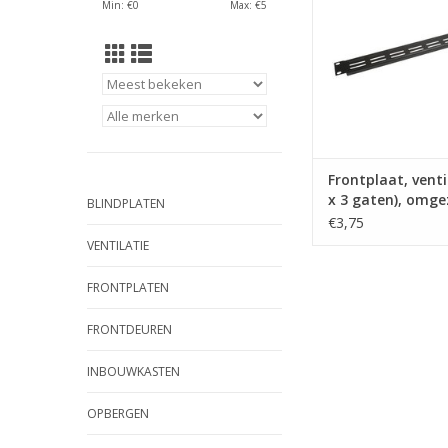
Min: €
0
Max: €
5
TOEVOEGEN AAN WI
Frontplaat, venti
x 3 gaten), omge
BLINDPLATEN
HE
€3,75
VENTILATIE
FRONTPLATEN
FRONTDEUREN
INBOUWKASTEN
OPBERGEN