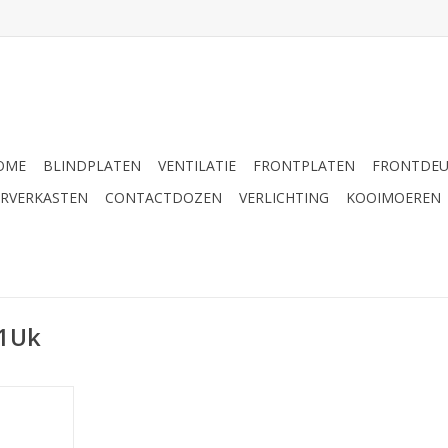
OME
BLINDPLATEN
VENTILATIE
FRONTPLATEN
FRONTDE
ERVERKASTEN
CONTACTDOZEN
VERLICHTING
KOOIMOEREN
/1Uk
 Elcom
8 x 3 gaten),
HE