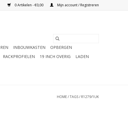
0 Artikelen - €0,00
Mijn account / Registreren
UREN
INBOUWKASTEN
OPBERGEN
RACKPROFIELEN
19 INCH OVERIG
LADEN
HOME
/
TAGS
/
R1279/1UK