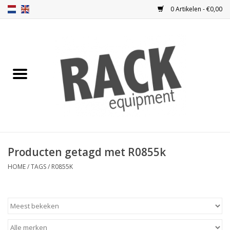
0 Artikelen - €0,00
Home
Blindplaten
Ventilatie
Frontplaten
Producten getagd met R0855k
Frontdeuren
HOME
/
TAGS
/
R0855K
Inbouwkasten
Opbergen