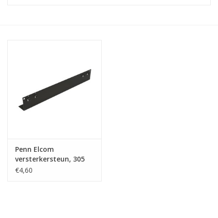
Serverkasten
Contactdozen
Verlichting
Kooimoeren
Rackprofielen
Penn Elcom
19 inch overig
versterkersteun, 305
mm lang
€4,60
Laden