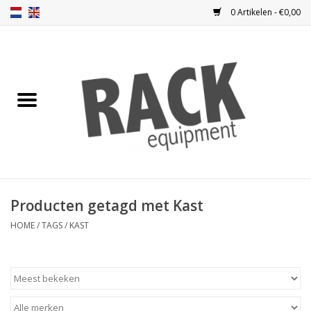
0 Artikelen - €0,00
Home
Blindplaten
Ventilatie
Frontplaten
Producten getagd met Kast
Frontdeuren
HOME
/
TAGS
/
KAST
Inbouwkasten
Opbergen