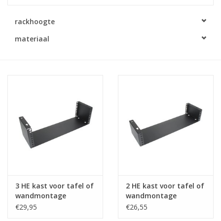
Serverkasten
rackhoogte
materiaal
Contactdozen
Verlichting
Kooimoeren
Rackprofielen
19 inch overig
3 HE kast voor tafel of
2 HE kast voor tafel of
Laden
wandmontage
wandmontage
€29,95
€26,55