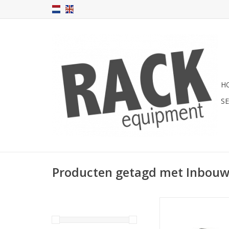
H
S
Producten getagd met Inbou
R2110/4Uk Penn Elco
kast + frontplaat, 4
diep