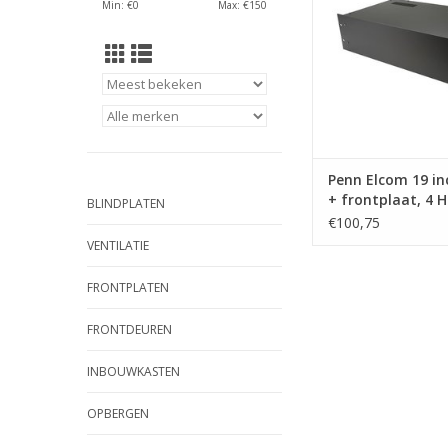
Min: €
0
Max: €
150
TOEVOEGEN AAN WI
Penn Elcom 19 in
+ frontplaat, 4 H
BLINDPLATEN
mm
€100,75
VENTILATIE
FRONTPLATEN
FRONTDEUREN
INBOUWKASTEN
OPBERGEN