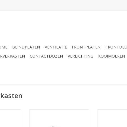
OME
BLINDPLATEN
VENTILATIE
FRONTPLATEN
FRONTDE
ERVERKASTEN
CONTACTDOZEN
VERLICHTING
KOOIMOEREN
wkasten
m 19 inch
R2110/3Uk Penn Elcom 19 inch
R2110/2Uk Pen
 HE, 300 mm
kast + frontplaat, 3 HE, 300 mm
kast + frontpla
diep
d