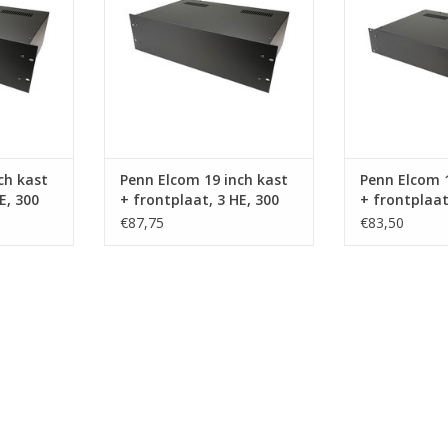
NKELWAGEN
TOEVOEGEN AAN WINKELWAGEN
TOEVOEGEN AA
ch kast
Penn Elcom 19 inch kast
Penn Elcom 1
E, 300
+ frontplaat, 3 HE, 300
+ frontplaat
mm
mm
€87,75
€83,50