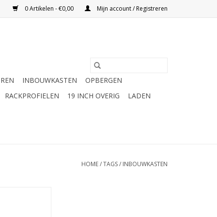
0 Artikelen - €0,00
Mijn account / Registreren
UREN
INBOUWKASTEN
OPBERGEN
RACKPROFIELEN
19 INCH OVERIG
LADEN
HOME
/
TAGS
/
INBOUWKASTEN
n Elcom 19 inch
at, 2 HE, 300 mm
iep