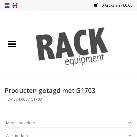
0 Artikelen - €0,00
Home
Blindplaten
Ventilatie
Frontplaten
Producten getagd met G1703
Frontdeuren
HOME
/
TAGS
/
G1703
Inbouwkasten
Opbergen