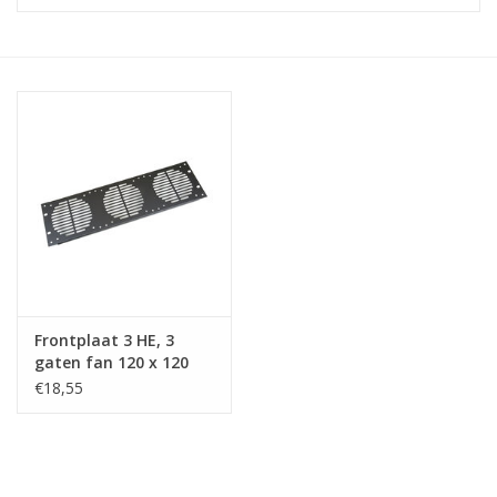
Serverkasten
Contactdozen
Verlichting
Kooimoeren
Rackprofielen
Frontplaat 3 HE, 3
19 inch overig
gaten fan 120 x 120
mm (RG-6339)
€18,55
Laden