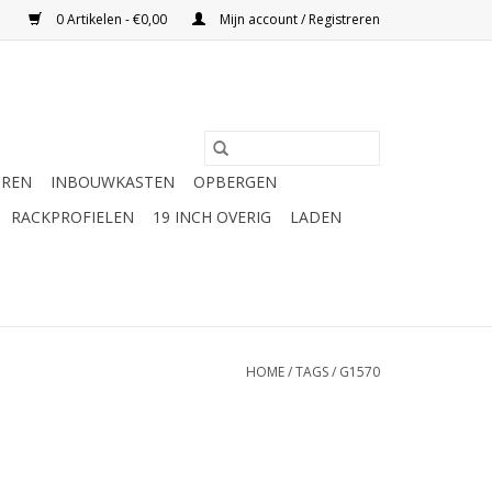
0 Artikelen - €0,00
Mijn account / Registreren
UREN
INBOUWKASTEN
OPBERGEN
RACKPROFIELEN
19 INCH OVERIG
LADEN
HOME
/
TAGS
/
G1570