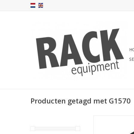
H
S
Producten getagd met G1570
G1572 Penn Elcom gri
fan 120 x 120 mm (
TOEVOEGEN AAN WI