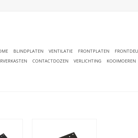
OME
BLINDPLATEN
VENTILATIE
FRONTPLATEN
FRONTDE
ERVERKASTEN
CONTACTDOZEN
VERLICHTING
KOOIMOEREN
ll voor 2x
G1570 Penn Elcom grill voor 1x
RG-6339)
fan 120 x 120 mm (RG-6339)
NKELWAGEN
TOEVOEGEN AAN WINKELWAGEN