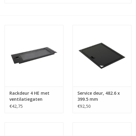
Serverkasten
Contactdozen
Verlichting
Kooimoeren
Rackprofielen
Rackdeur 4 HE met
Service deur, 482.6 x
19 inch overig
ventilatiegaten
399.5 mm
€42,75
€92,50
Laden