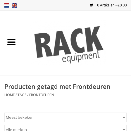
0 Artikelen - €0,00
Home
Blindplaten
Ventilatie
Frontplaten
Producten getagd met Frontdeuren
Frontdeuren
HOME
/
TAGS
/
FRONTDEUREN
Inbouwkasten
Opbergen