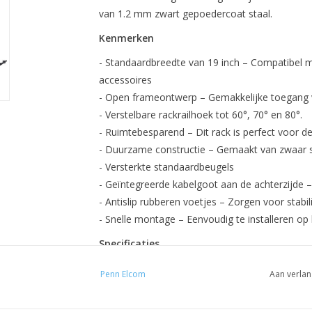
van 1.2 mm zwart gepoedercoat staal.
Kenmerken
- Standaardbreedte van 19 inch – Compatibel 
accessoires
- Open frameontwerp – Gemakkelijke toegang v
- Verstelbare rackrailhoek tot 60°, 70° en 80°.
- Ruimtebesparend – Dit rack is perfect voor de
- Duurzame constructie – Gemaakt van zwaar st
- Versterkte standaardbeugels
- Geïntegreerde kabelgoot aan de achterzijde –
- Antislip rubberen voetjes – Zorgen voor stabil
- Snelle montage – Eenvoudig te installeren op 
Specificaties
Dikte: 1.2 millimeter
Penn Elcom
Aan verlan
Materiaal: staal
Hoogte: 6 HE (305 mm)