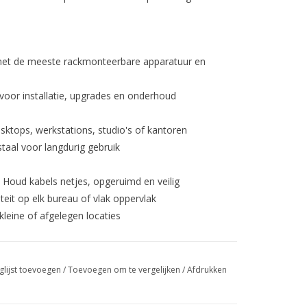
met de meeste rackmonteerbare apparatuur en
oor installatie, upgrades en onderhoud
sktops, werkstations, studio's of kantoren
aal voor langdurig gebruik
 Houd kabels netjes, opgeruimd en veilig
iteit op elk bureau of vlak oppervlak
kleine of afgelegen locaties
glijst toevoegen
/
Toevoegen om te vergelijken
/
Afdrukken